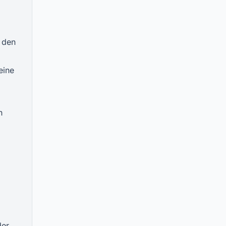
 den
eine
n
der