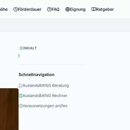
höhe
Förderdauer
FAQ
Eignung
Ratgeber
INHALT
Schnellnavigation
AuslandsBAföG Beratung
AuslandsBAföG Rechner
Voraussetzungen prüfen