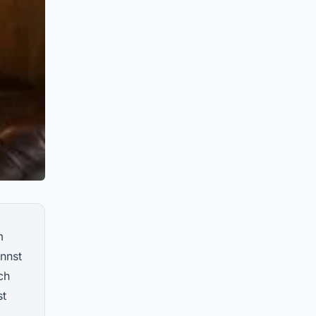
m
nnst
ch
st