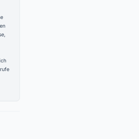
se
hen
se,
ich
rufe