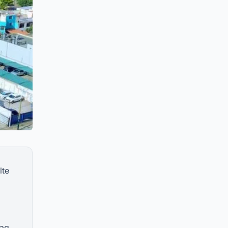
lte
tag