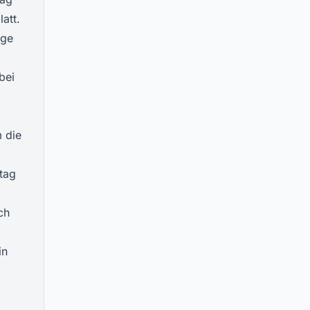
att.
ige
bei
 die
tag
ch
in