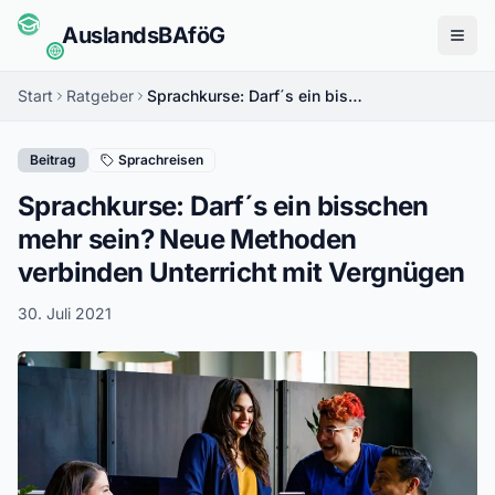
Auslands
BAföG
Menü
Start
Ratgeber
Sprachkurse: Darf´s ein bisschen mehr sein? Neue Methoden verbinden Unterricht mit Vergnügen
Beitrag
Sprachreisen
Sprachkurse: Darf´s ein bisschen
mehr sein? Neue Methoden
verbinden Unterricht mit Vergnügen
30. Juli 2021