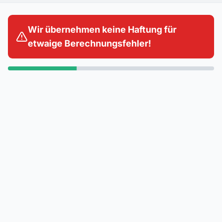
Wir übernehmen keine Haftung für
etwaige Berechnungsfehler!
Persönliche Angaben
ir benötigen ein paar grundlegende Angaben zu
einer Person.
ein Alter
ohnsituation