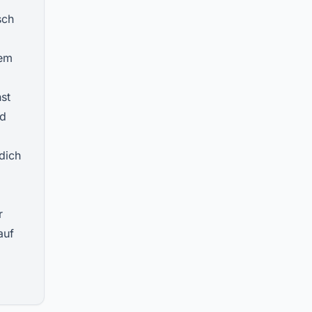
sch
dem
st
nd
dich
r
auf