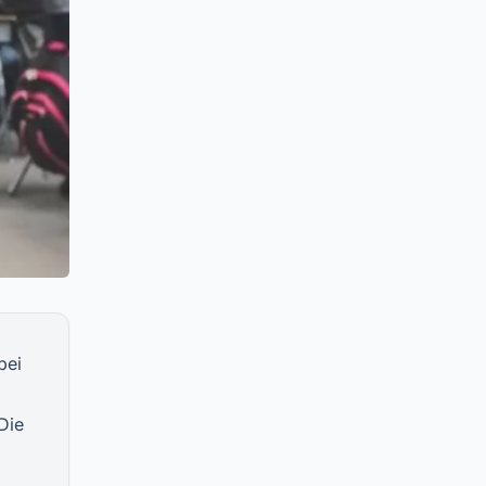
bei
Die