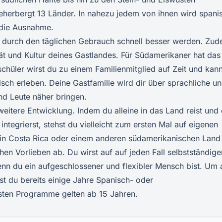
eherbergt 13 Länder. In nahezu jedem von ihnen wird spani
h die Ausnahme.
 durch den täglichen Gebrauch schnell besser werden. Zu
tät und Kultur deines Gastlandes. Für Südamerikaner hat das
chüler wirst du zu einem Familienmitglied auf Zeit und kann
sch erleben. Deine Gastfamilie wird dir über sprachliche u
nd Leute näher bringen.
weitere Entwicklung. Indem du alleine in das Land reist und 
ntegrierst, stehst du vielleicht zum ersten Mal auf eigenen
in Costa Rica
oder einem anderen südamerikanischen Land
en Vorlieben ab. Du wirst auf auf jeden Fall selbstständige
wenn du ein aufgeschlossener und flexibler Mensch bist. Um 
st du bereits einige Jahre Spanisch- oder
isten Programme gelten ab 15 Jahren.