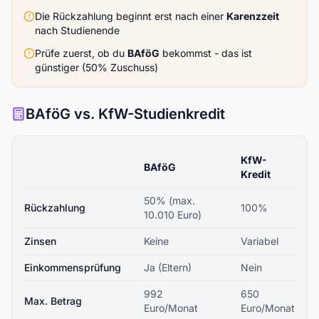
Die Rückzahlung beginnt erst nach einer
Karenzzeit
nach Studienende
Prüfe zuerst, ob du
BAföG
bekommst - das ist
günstiger (50% Zuschuss)
BAföG vs. KfW-Studienkredit
KfW-
BAföG
Kredit
50% (max.
Rückzahlung
100%
10.010 Euro)
Zinsen
Keine
Variabel
Einkommensprüfung
Ja (Eltern)
Nein
992
650
Max. Betrag
Euro/Monat
Euro/Monat