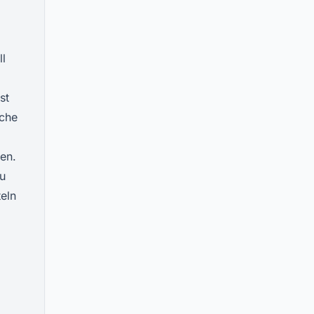
ll
st
sche
en.
du
teln