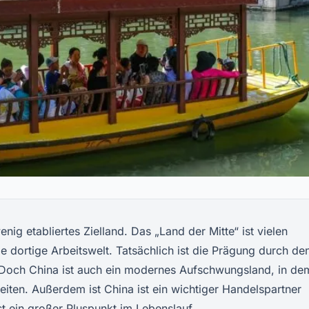
nig etabliertes Zielland. Das „Land der Mitte“ ist vielen
e dortige Arbeitswelt. Tatsächlich ist die Prägung durch de
Doch China ist auch ein modernes Aufschwungsland, in de
eiten. Außerdem ist China ist ein wichtiger Handelspartner
st ein großer Pluspunkt im Lebenslauf.