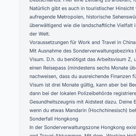
Natürlich gibt es auch in touristischer Hinsicht
aufregende Metropolen, historische Sehenswür
überwältigend wie die landschaftliche Vielfalt
der Welt.
Voraussetzungen für Work and Travel in China
Mit Ausnahme des Sonderverwaltungsbezirks H
Visum. D.h. du benötigst das Arbeitsvisum Z, 
einen Reisepass (mindestens sechs Monate übe
nachweisen, dass du ausreichende Finanzen für
Visum ist drei Monate gültig, kann aber bei 
dann bei der lokalen Polizeibehörde registrier
Gesundheitszeugnis mit Aidstest dazu. Deine Eng
wenn du etwas Mandarin (Hochchinesisch) beh
Sonderfall Hongkong
In der Sonderverwaltungszone Hongkong exis
and Travel-Abkommen. Mit dem „Working Holid