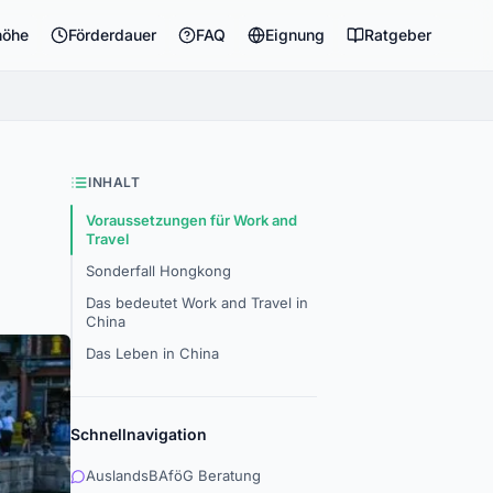
höhe
Förderdauer
FAQ
Eignung
Ratgeber
INHALT
Voraussetzungen für Work and
Travel
Sonderfall Hongkong
Das bedeutet Work and Travel in
China
Das Leben in China
Schnellnavigation
AuslandsBAföG Beratung