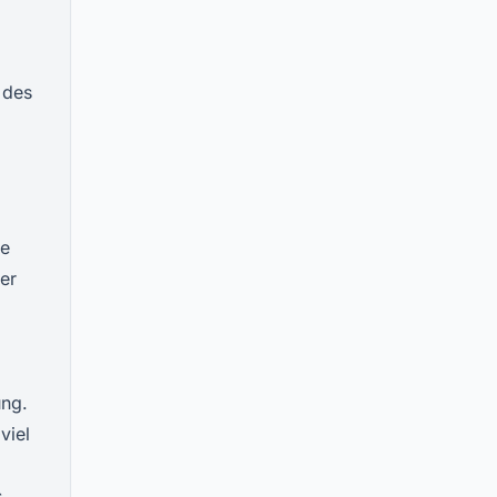
 des
ie
er
ung.
viel
,