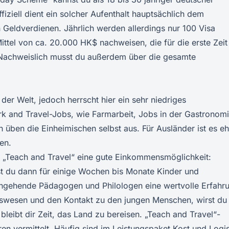
fiziell dient ein solcher Aufenthalt hauptsächlich dem
Geldverdienen. Jährlich werden allerdings nur 100 Visa
Mittel von ca. 20.000 HK$ nachweisen, die für die erste Zeit
. Nachweislich musst du außerdem über die gesamte
der Welt, jedoch herrscht hier ein sehr niedriges
k and Travel-Jobs, wie Farmarbeit, Jobs in der Gastronom
n üben die Einheimischen selbst aus. Für Ausländer ist es eh
en.
e „Teach and Travel“ eine gute Einkommensmöglichkeit:
st du dann für einige Wochen bis Monate Kinder und
r angehende Pädagogen und Philologen eine wertvolle Erfahr
gswesen und den Kontakt zu den jungen Menschen, wirst du 
leibt dir Zeit, das Land zu bereisen. „Teach and Travel“-
 vermittelt. Häufig sind im Leistungspaket Kost und Logis