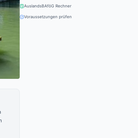
AuslandsBAföG Rechner
Voraussetzungen prüfen
n
m