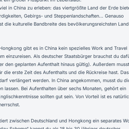
 viel in China zu erleben: das viertgrößte Land der Erde biet
digkeiten, Gebirgs- und Steppenlandschaften... Genauso
 ist die kulturelle Bandbreite des bevölkerungsreichsten Lan
ongkong gibt es in China kein spezielles Work and Travel
um einzureisen. Als deutscher Staatsbürger brauchst du daf
r den geplanten Aufenthalt hinaus gültig). Außerdem muss
 die erste Zeit des Aufenthalts und die Rückreise hast. Das
Bedarf verlängert werden. In China angekommen, musst du di
en lassen. Bei Aufenthalten über sechs Monaten, gehört ein
lischkenntnisse sollten gut sein. Von Vorteil ist es natürlic
errschst.
tiert zwischen Deutschland und Hongkong ein separates W
ay Scheme“ kannst du als 18 bis 30 jähriger deutscher