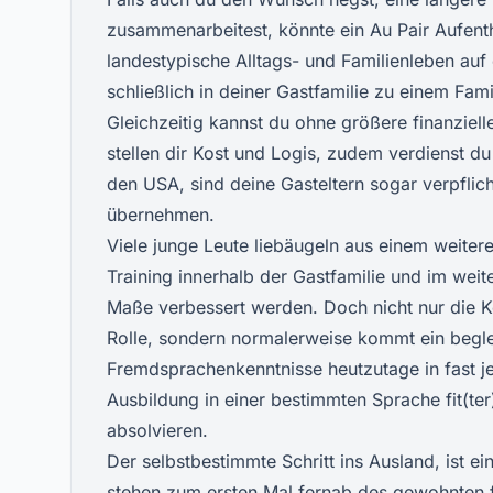
zusammenarbeitest, könnte ein Au Pair Aufentha
landestypische Alltags- und Familienleben auf
schließlich in deiner Gastfamilie zu einem Fami
Gleichzeitig kannst du ohne größere finanziell
stellen dir Kost und Logis, zudem verdienst d
den USA, sind deine Gasteltern sogar verpflic
übernehmen.
Viele junge Leute liebäugeln aus einem weiter
Training innerhalb der Gastfamilie und im wei
Maße verbessert werden. Doch nicht nur die K
Rolle, sondern normalerweise kommt ein beglei
Fremdsprachenkenntnisse heutzutage in fast j
Ausbildung in einer bestimmten Sprache fit(ter)
absolvieren.
Der selbstbestimmte Schritt ins Ausland, ist ei
stehen zum ersten Mal fernab des gewohnten f