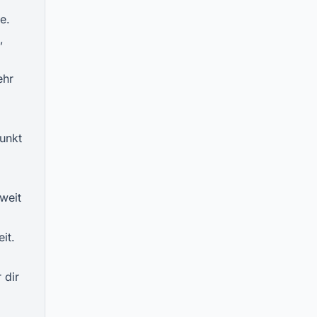
e.
,
ehr
punkt
weit
it.
 dir