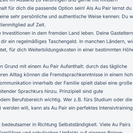
lt für dich die passende Option sein! Als Au Pair lernst du
 eine sehr persönliche und authentische Weise kennen: Du w
lienmitglied auf Zeit.
e Investitionen in dem fremden Land leben. Deine Gasteltern
u dir ein regelmäßiges Taschengeld. In manchen Ländern, wi
htet, für dich Weiterbildungskosten in einer bestimmten Höh
en Grund mit einem Au Pair Aufenthalt: durch das tägliche
teren Alltag können die Fremdsprachkenntnisse in einem ho
ommunikation innerhalb der Familie spielt dabei eine große
tender Sprachkurs hinzu. Prinzipiell sind gute
edem Berufsbereich wichtig. Wer z.B. fürs Studium oder die
 werden will, kann als Au Pair ein perfektes Intensivtraining
n bedeutsamer in Richtung Selbstständigkeit. Viele Au Pairs
amiliären und schulischen Umfelds auf eigenen Beinen.