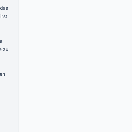
 das
irst
e
e zu
hen