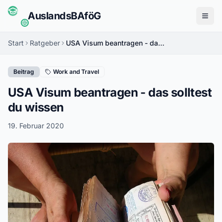
Auslands
BAföG
Menü
Start
Ratgeber
USA Visum beantragen - das solltest du wissen
Beitrag
Work and Travel
USA Visum beantragen - das solltest
du wissen
19. Februar 2020