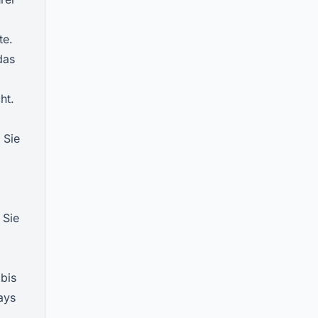
te.
das
ht.
 Sie
 Sie
 bis
ays