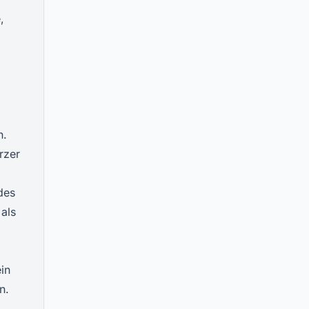
,
n.
rzer
des
als
in
n.