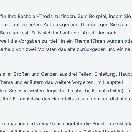
für Ihre Bachelor-Thesis zu finden. Zum Beispiel, indem Sie
ienablauf vertiefen. Auf das genaue Thema legen Sie sich
etreuer fest. Falls sich im Laufe der Arbeit dennoch
 weil die Vorgaben zu “tief” in ein Thema führen würden od
nerhalb von zwei Monaten das alte zurückgeben und ein ne
is im Großen und Ganzen aus drei Teilen: Einleitung, Hauptt
r Thema und erläutern das weitere Vorgehen. Im Hauptteil
m Sie es in weitere logische Teilabschnitte unterteilen). Im
e Ihre Erkenntnisse des Hauptteils zusammen und diskutier
g zu machen und wenigstens ungefähr die Punkte abzusteck
en, hilft Ihnen nicht nur, im Laufe der Zeit den Überblick zu