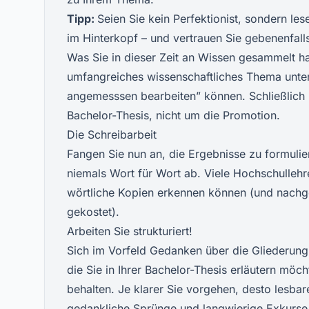
Tipp:
Seien Sie kein Perfektionist, sondern les
im Hinterkopf – und vertrauen Sie gebenenfalls 
Was Sie in dieser Zeit an Wissen gesammelt ha
umfangreiches wissenschaftliches Thema unter
angemesssen bearbeiten” können. Schließlich h
Bachelor-Thesis, nicht um die Promotion.
Die Schreibarbeit
Fangen Sie nun an, die Ergebnisse zu formulier
niemals Wort für Wort ab. Viele Hochschulleh
wörtliche Kopien erkennen können (und nachg
gekostet).
Arbeiten Sie strukturiert!
Sich im Vorfeld Gedanken über die Gliederun
die Sie in Ihrer Bachelor-Thesis erläutern möcht
behalten. Je klarer Sie vorgehen, desto lesbare
gedankliche Sprünge und langwierige Exkurse