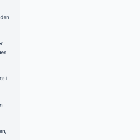
 den
er
ues
eil
en
en,