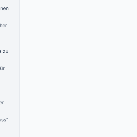
hnen
her
e zu
ür
er
uss”