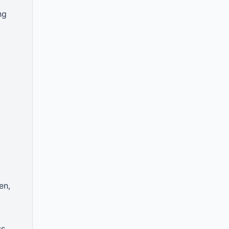
ng
en,
s.