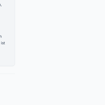
n,
h
ist