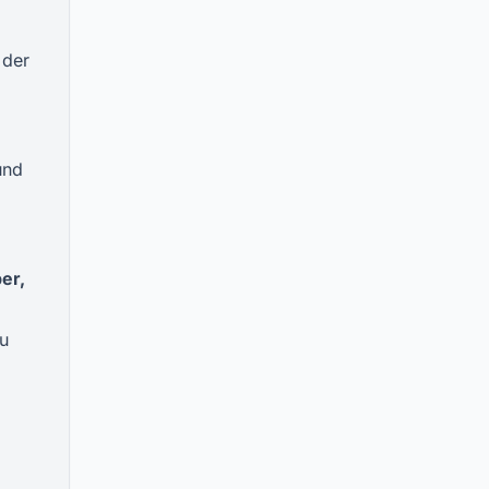
 der
und
ber,
du