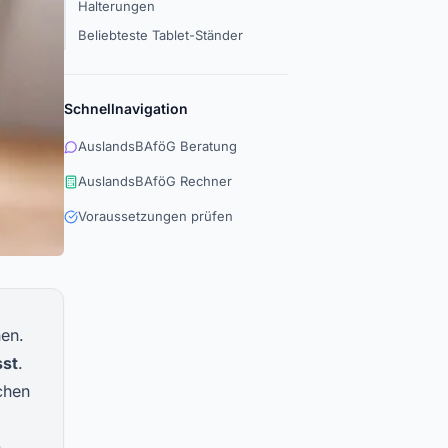
Halterungen
Beliebteste Tablet-Ständer
Schnellnavigation
AuslandsBAföG Beratung
AuslandsBAföG Rechner
Voraussetzungen prüfen
nen.
sst
.
chen
n