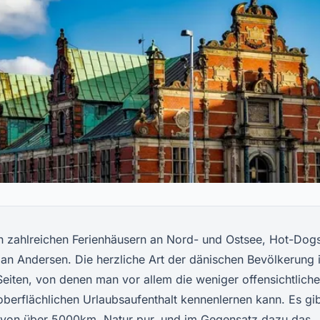
n zahlreichen Ferienhäusern an Nord- und Ostsee, Hot-Dog
n Andersen. Die herzliche Art der dänischen Bevölkerung i
Seiten, von denen man vor allem die weniger offensichtlich
 oberflächlichen Urlaubsaufenthalt kennenlernen kann. Es gi
 von über 5000km, Natur pur, und im Gegensatz dazu das