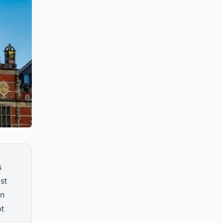
s
st
en
bt