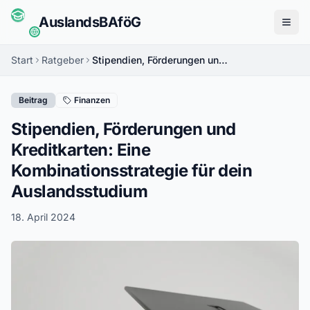
Auslands
BAföG
Menü
Start
Ratgeber
Stipendien, Förderungen und Kreditkarten: Eine Kombinationsstrategie für dein Auslandsstudium
Beitrag
Finanzen
Stipendien, Förderungen und
Kreditkarten: Eine
Kombinationsstrategie für dein
Auslandsstudium
18. April 2024