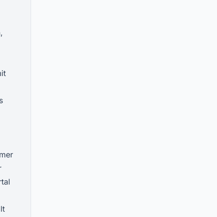
,
it
s
mmer
r
tal
lt