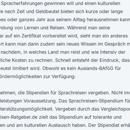
Spracherfahrungen gewinnen will und einen kulturellen
Je nach Zeit und Geldbeutel bieten sich kurze oder lange
albes oder ganzes Jahr aus seinem Alltag herausnehmen kann
indung von Lernen und Reisen. Während man seine
 auf ein Zertifikat vorbereitet wird, sieht man ein anderes
orort kann man dann zudem sein neues Wissen im Gespräch m
nachdem, in welches Land man reist und wie intensiv der
bliche Kosten zu rechnen. Schnell entsteht der Eindruck, das
utel limitiert wird. Obwohl es kein Auslands-BAföG für
Fördermöglichkeiten zur Verfügung:
rnehmen, die Stipendien für Sprachreisen vergeben. Nicht i
enleistungen Voraussetzung. Das
Sprachreisen-Stipendium fü
terstützungsmöglichkeit. Vergeben durch das Vergleichspor
isen-Ratgeber.de zielt das Stipendium auf tolerante und
hen und am kulturellen Austausch haben. Der
Stipendiat
erhä