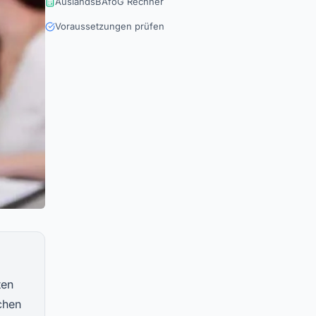
AuslandsBAföG Rechner
Voraussetzungen prüfen
ten
chen