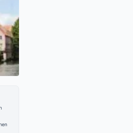
h
chen