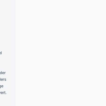
el
 der
ders
ge
ert.