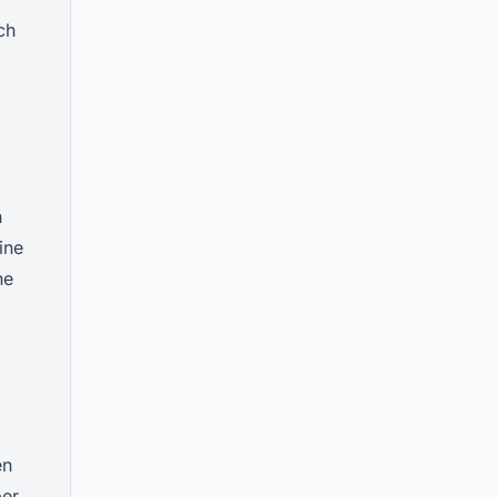
ch
n
ine
ne
en
ber