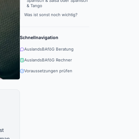
Spanisch & Salsa oder Spanisch
& Tango
Was ist sonst noch wichtig?
Schnellnavigation
AuslandsBAföG Beratung
AuslandsBAföG Rechner
Voraussetzungen prüfen
st
 man