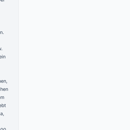
n.
w.
ein
hen,
chen
em
ebt
a,
400