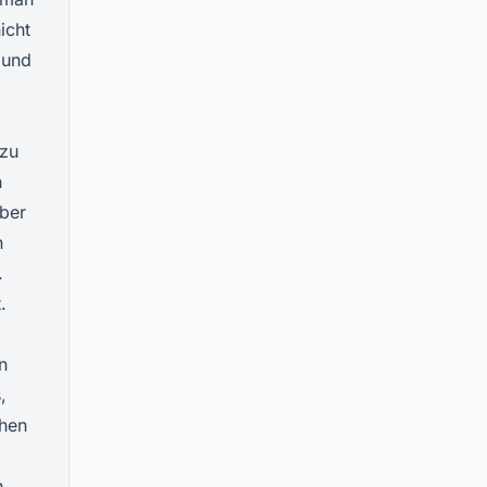
icht
 und
 zu
h
aber
h
.
.
n
,
chen
n