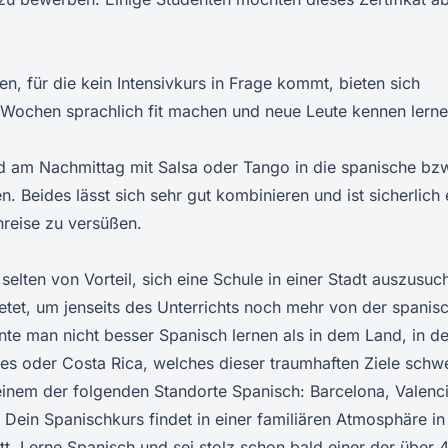
nen, für die kein Intensivkurs in Frage kommt, bieten sich
 Wochen sprachlich fit machen und neue Leute kennen lerne
d am Nachmittag mit Salsa oder Tango in die spanische bz
. Beides lässt sich sehr gut kombinieren und ist sicherlich 
hreise zu versüßen.
selten von Vorteil, sich eine Schule in einer Stadt auszusuc
bietet, um jenseits des Unterrichts noch mehr von der spanis
nte man nicht besser Spanisch lernen als in dem Land, in d
es oder Costa Rica, welches dieser traumhaften Ziele schw
 einem der folgenden Standorte Spanisch: Barcelona, Valenci
 Dein Spanischkurs findet in einer familiären Atmosphäre in
tt. Lerne Spanisch und sei stolz schon bald einer der über 