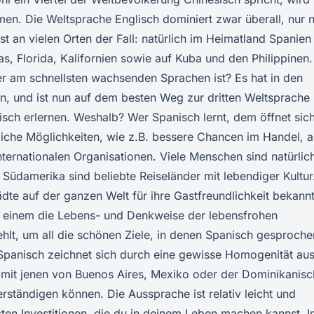
men. Die Weltsprache Englisch dominiert zwar überall, nur n
t an vielen Orten der Fall: natürlich im Heimatland Spanien
as, Florida, Kalifornien sowie auf Kuba und den Philippinen.
r am schnellsten wachsenden Sprachen ist? Es hat in den
, und ist nun auf dem besten Weg zur dritten Weltsprache
h erlernen. Weshalb? Wer Spanisch lernt, dem öffnet sic
rufliche Möglichkeiten, wie z.B. bessere Chancen im Handel, 
ternationalen Organisationen. Viele Menschen sind natürlic
 Südamerika sind beliebte Reiseländer mit lebendiger Kultur
dte auf der ganzen Welt für ihre Gastfreundlichkeit bekannt
 einem die Lebens- und Denkweise der lebensfrohen
hlt, um all die schönen Ziele, in denen Spanisch gesproche
 Spanisch zeichnet sich durch eine gewisse Homogenität aus
 mit jenen von Buenos Aires, Mexiko oder der Dominikanis
rständigen können. Die Aussprache ist relativ leicht und
esten Investitionen, die du in deinem Leben machen kannst. I