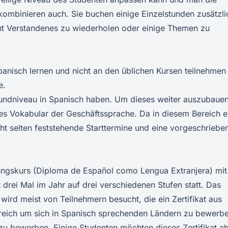
 kombinieren auch. Sie buchen einige Einzelstunden zusätzli
ht Verstandenes zu wiederholen oder einige Themen zu
panisch lernen und nicht an den üblichen Kursen teilnehmen
e.
rundniveau in Spanisch haben. Um dieses weiter auszubaue
lles Vokabular der Geschäftssprache. Da in diesem Bereich e
icht selten feststehende Starttermine und eine vorgeschriebe
itungskurs (Diploma de Español como Lengua Extranjera) mit
drei Mal im Jahr auf drei verschiedenen Stufen statt. Das
 wird meist von Teilnehmern besucht, die ein Zertifikat aus
lfreich um sich in Spanisch sprechenden Ländern zu bewerb
zu bewerben. Einige Studenten möchten dieses Zertifikat a