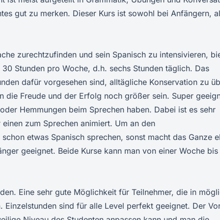
rntes gut zu merken. Dieser Kurs ist sowohl bei Anfängern, a
che zurechtzufinden und sein Spanisch zu intensivieren, bie
st 30 Stunden pro Woche, d.h. sechs Stunden täglich. Das
unden dafür vorgesehen sind, alltägliche Konservation zu ü
 die Freude und der Erfolg noch größer sein. Super geeig
eme oder Hemmungen beim Sprechen haben. Dabei ist es sehr
er einen zum Sprechen animiert. Um an den
n schon etwas Spanisch sprechen, sonst macht das Ganze e
nfänger geeignet. Beide Kurse kann man von einer Woche bis
nden. Eine sehr gute Möglichkeit für Teilnehmer, die in mögl
 Einzelstunden sind für alle Level perfekt geeignet. Der Vor
jeweilige Niveau des Studenten anpassen kann und man die