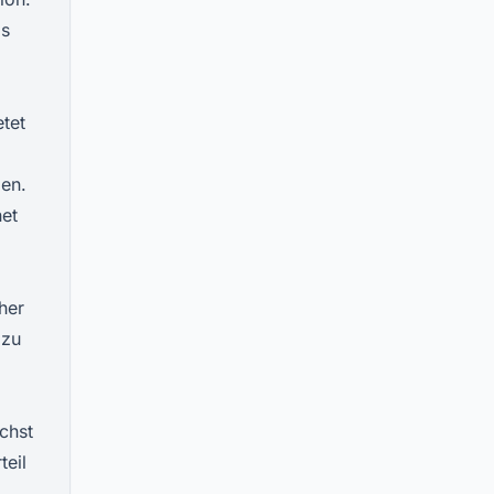
ls
tet
ben.
net
her
 zu
ichst
teil