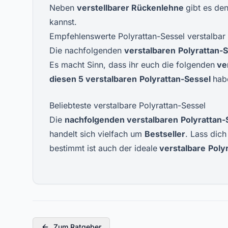
Neben
verstellbarer Rückenlehne
gibt es de
kannst.
Empfehlenswerte Polyrattan-Sessel verstalbar
Die nachfolgenden
verstalbaren
Polyrattan-
S
Es macht Sinn, dass ihr euch die folgenden
ve
diesen
5 verstalbaren
Polyrattan-Sessel
hab
Beliebteste verstalbare Polyrattan-Sessel
Die
nachfolgenden
verstalbaren
Polyrattan-
handelt sich vielfach um
Bestseller
. Lass dic
bestimmt ist auch der ideale
verstalbare
Poly
Zum Ratgeber