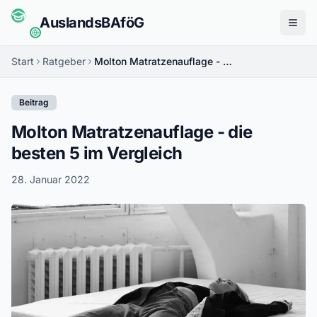
Auslands
BAföG
Menü
Start
Ratgeber
Molton Matratzenauflage - die besten 5 im Vergleich
Beitrag
Molton Matratzenauflage - die
besten 5 im Vergleich
28. Januar 2022