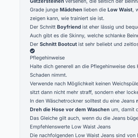
Glitzersteinen
versehen, die seitlich der Beinn
Grade junge
Mädchen
lieben die
Low Waist
, 
zeigen kann, wie trainiert sie ist.
Der Schnitt
Boyfriend
ist eher lässig und beq
Auch gibt es die Skinny, welche schlanke Bein
Der
Schnitt Bootcut
ist sehr beliebt und zeitlo
Pflegehinweise
Halte dich generell an die Pflegehinweise des 
Schaden nimmt.
Verwende nach Möglichkeit keinen Weichspüle
sitzt dann nicht mehr straff, sondern eher lock
In den Wäschetrockner solltest du eine Jeans
Dreh die Hose vor dem Waschen
um, damit 
Das Gleiche gilt auch, wenn du die Jeans büg
Empfehlenswerte Low Waist Jeans
Die nachfolgenden Low Waist Jeans sind von 