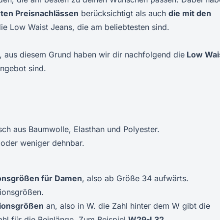
ten Preisnachlässen
berücksichtigt als auch
die mit den
e Low Waist Jeans, die am beliebtesten sind.
n, aus diesem Grund haben wir dir nachfolgend die
Low Wai
Angebot sind.
ch aus Baumwolle, Elasthan und Polyester.
r oder weniger dehnbar.
onsgrößen für Damen
, also ab Größe 34 aufwärts.
tionsgrößen.
ionsgrößen
an, also in W. die Zahl hinter dem W gibt die
ahl für die Beinlänge. Zum Beispiel
W29-L32
.