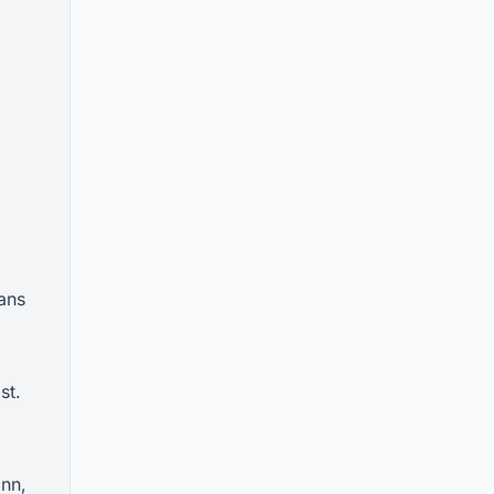
ans
st.
inn,