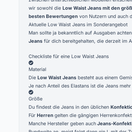
wir sowohl die
Low Waist Jeans mit den größ
besten Bewertungen
von Nutzern und auch di
Aktuelle Low Waist Jeans im Sonderangebot
Man sollte ja bekanntlich auf Ausgaben achte
Jeans
für dich bereitgehalten, die derzeit im 
Checkliste für eine Low Waist Jeans
Material
Die
Low Waist Jeans
besteht aus einem Gemis
Je nach Anteil des Elastans ist die Jeans meh
Größe
Du findest die Jeans in den üblichen
Konfekti
Für
Herren
gelten die gängigen Herrenkonfek
Manche Hersteller geben auch
Jeans-Konfekt
Bundweite an, meist folgt dann ein L mit der Z