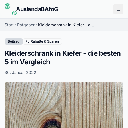
Auslands
BAföG
Menü
Start
Ratgeber
Kleiderschrank in Kiefer - die besten 5 im Vergleich
Beitrag
Rabatte & Sparen
Kleiderschrank in Kiefer - die besten
5 im Vergleich
30. Januar 2022