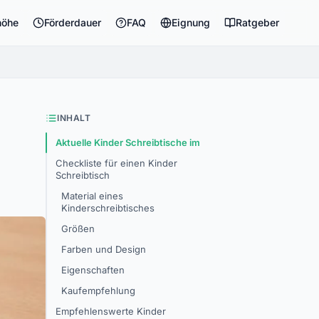
höhe
Förderdauer
FAQ
Eignung
Ratgeber
INHALT
Aktuelle Kinder Schreibtische im
Checkliste für einen Kinder
Schreibtisch
Material eines
Kinderschreibtisches
Größen
Farben und Design
Eigenschaften
Kaufempfehlung
Empfehlenswerte Kinder