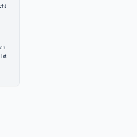
cht
ich
ist