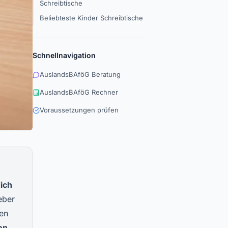
Schreibtische
Beliebteste Kinder Schreibtische
Schnellnavigation
AuslandsBAföG Beratung
AuslandsBAföG Rechner
Voraussetzungen prüfen
dich
eber
en
en