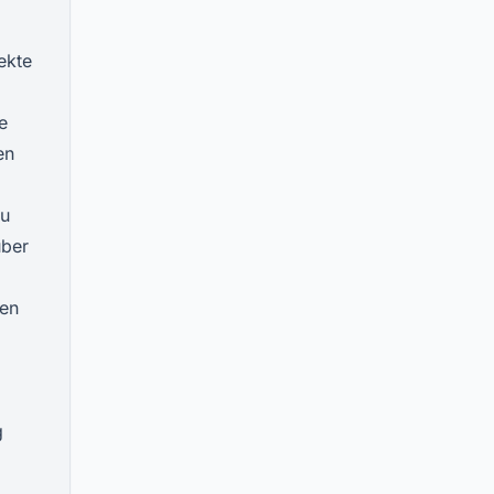
ekte
e
en
Du
über
nen
g