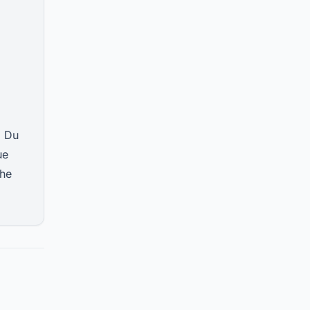
. Du
ue
che