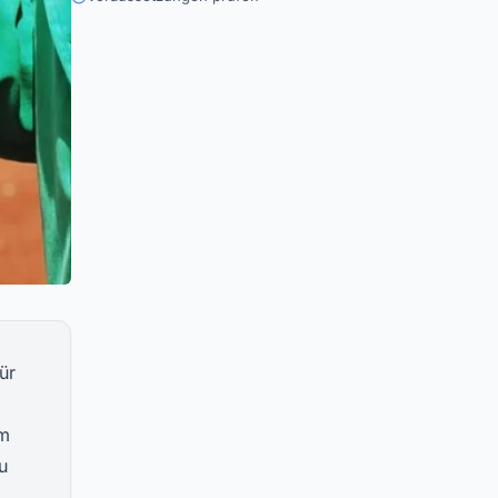
ür
im
u