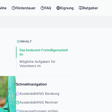
höhe
Förderdauer
FAQ
Eignung
Ratgeber
INHALT
Das bedeutet Freiwilligenarbeit
im
Mögliche Aufgaben für
Volunteers im
Schnellnavigation
AuslandsBAföG Beratung
AuslandsBAföG Rechner
Voraussetzungen prüfen