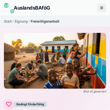
Auslands
BAföG
Menü
Start
Eignung
Freiwilligenarbeit
Bild: KI generiert
Bedingt förderfähig