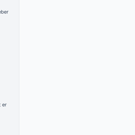
eber
 er