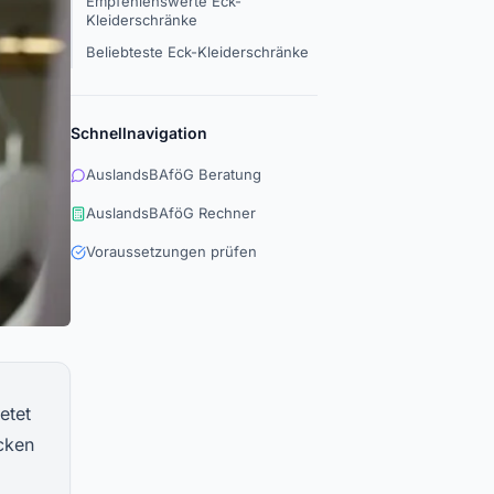
Empfehlenswerte Eck-
Kleiderschränke
Beliebteste Eck-Kleiderschränke
Schnellnavigation
AuslandsBAföG Beratung
AuslandsBAföG Rechner
Voraussetzungen prüfen
etet
Ecken