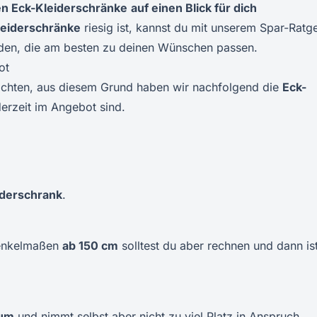
en
Eck-Kleiderschränke
auf einen Blick für dich
leiderschränke
riesig ist, kannst du mit unserem Spar-Ratg
iden, die am besten zu deinen Wünschen passen.
ot
achten, aus diesem Grund haben wir nachfolgend die
Eck-
derzeit im Angebot sind.
iderschrank
.
henkelmaßen
ab 150 cm
solltest du aber rechnen und dann ist
aum
und nimmt selbst aber nicht zu viel Platz in Anspruch.