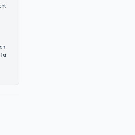
cht
ich
ist