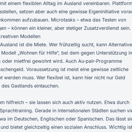
mit einem flexiblen Alltag im Ausland vereinbaren. Plattfor
stellen, setzen aber auch eine gewisse Eigeninitiative vora
 Einkommen aufzubauen. Microtasks – etwa das Testen von
 – können ein kleiner, aber stetiger Zusatzverdienst sein.
reativen Modellen
Ausland ist die Miete. Wer frühzeitig sucht, kann Alternativ
Modell „Wohnen für Hilfe“, bei dem gegen Unterstützung i
g oder mietfrei gewohnt wird. Auch Au-pair-Programme
chengeld. Voraussetzung ist meist eine gewisse zeitliche
 werden muss. Wer flexibel ist, kann hier nicht nur Geld
ur des Gastlands eintauchen.
m hilfreich – sie lassen sich auch aktiv nutzen. Etwa durch
Sprachtraining. Gerade in internationalen Städten suchen vi
wa im Deutschen, Englischen oder Spanischen. Das lässt si
d bietet gleichzeitig einen sozialen Anschluss. Wichtig ist