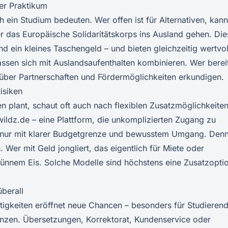
er Praktikum
 ein Studium bedeuten. Wer offen ist für Alternativen, kann
r das Europäische Solidaritätskorps ins Ausland gehen. Die
d ein kleines Taschengeld – und bieten gleichzeitig wertvol
lassen sich mit Auslandsaufenthalten kombinieren. Wer berei
h über Partnerschaften und Fördermöglichkeiten erkundigen.
isiken
 plant, schaut oft auch nach flexiblen Zusatzmöglichkeiten
wildz.de
– eine Plattform, die unkomplizierten Zugang zu
er: nur mit klarer Budgetgrenze und bewusstem Umgang. Den
 Wer mit Geld jongliert, das eigentlich für Miete oder
dünnem Eis. Solche Modelle sind höchstens eine Zusatzopti
berall
igkeiten eröffnet neue Chancen – besonders für Studieren
nzen. Übersetzungen, Korrektorat, Kundenservice oder