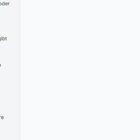
oder
ibt
n
re