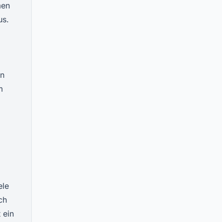
men
us.
en
m
ele
ch
 ein