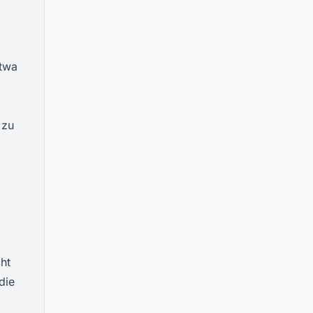
etwa
 zu
ht
die