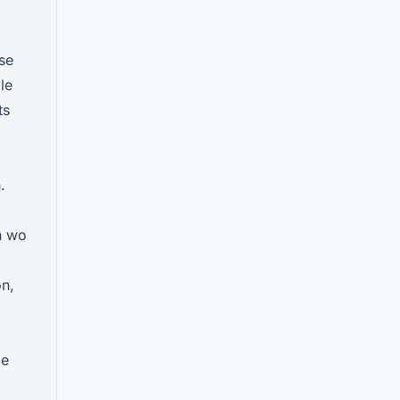
se
le
ts
.
n wo
on,
de