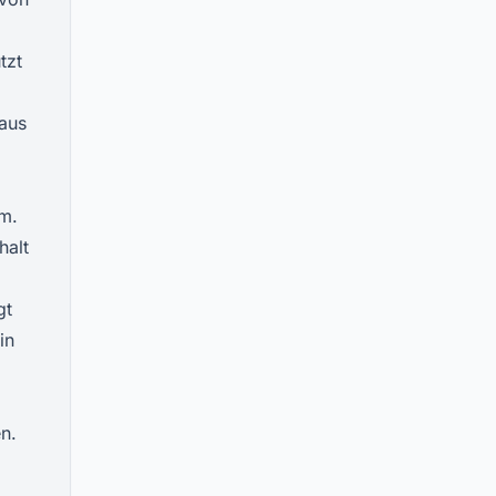
tzt
 aus
um.
halt
gt
in
n.