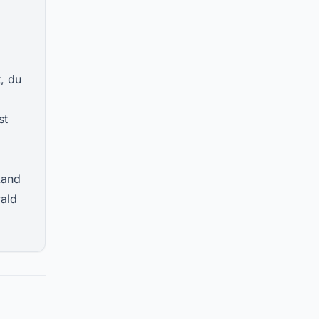
t, du
st
Land
wald