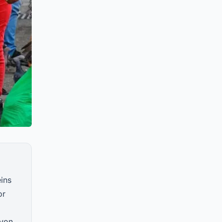
eins
or
 von