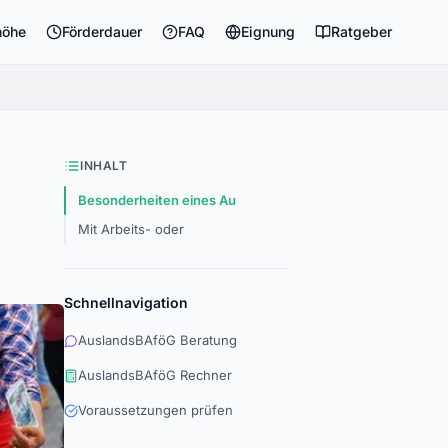
höhe
Förderdauer
FAQ
Eignung
Ratgeber
INHALT
Besonderheiten eines Au
Mit Arbeits- oder
Schnellnavigation
AuslandsBAföG Beratung
AuslandsBAföG Rechner
Voraussetzungen prüfen