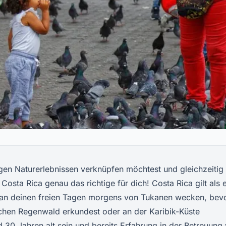
gen Naturerlebnissen verknüpfen möchtest und gleichzeitig
Costa Rica genau das richtige für dich! Costa Rica gilt als 
h an deinen freien Tagen morgens von Tukanen wecken, bev
schen Regenwald erkundest oder an der Karibik-Küste
d 30 Jahren alt sein und bereits Erfahrung in der Betreuung