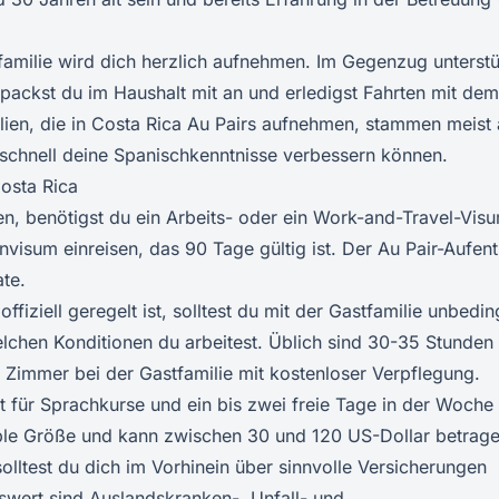
amilie wird dich herzlich aufnehmen. Im Gegenzug unterstü
 packst du im Haushalt mit an und erledigst Fahrten mit dem
lien, die in Costa Rica Au Pairs aufnehmen, stammen meist
u schnell deine Spanischkenntnisse verbessern können.
Costa Rica
en, benötigst du ein Arbeits- oder ein Work-and-Travel-Vis
visum einreisen, das 90 Tage gültig ist. Der Au Pair-Aufent
ate.
ffiziell geregelt ist, solltest du mit der Gastfamilie unbedin
elchen Konditionen du arbeitest. Üblich sind 30-35 Stunden 
Zimmer bei der Gastfamilie mit kostenloser Verpflegung.
 für Sprachkurse und ein bis zwei freie Tage in der Woche
able Größe und kann zwischen 30 und 120 US-Dollar betrage
lltest du dich im Vorhinein über sinnvolle Versicherungen
swert sind Auslandskranken-, Unfall- und