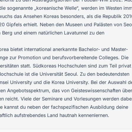
 die sogenannte „koreanische Welle“, werden im Westen im
t wuchs das Ansehen Koreas besonders, als die Republik 201
 G20 Gipfels erhielt. Neben den Museen und Palästen von Seo
m Berg und einem natürlichen Lavatunnel zu den
ea bietet international anerkannte Bachelor- und Master-
nge zur Promotion und berufsvorbereitende Colleges. Die
ersitäten statt. Südkoreas Hochschulen sind zum Teil privat
 Hochschule ist die Universität Seoul. Zu den bedeutendsten
nsei University und die Korea University. Bei der Auswahl d
iten Angebotsspektrum, das von Geisteswissenschaften übe
en reicht. Viele der Seminare und Vorlesungen werden dabei
e kannst du neben der fachspezifischen Ausbildung deine
aftlich aufstrebendes Land hautnah kennenlernen.