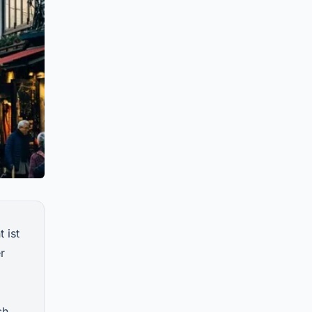
 ist
r
ch