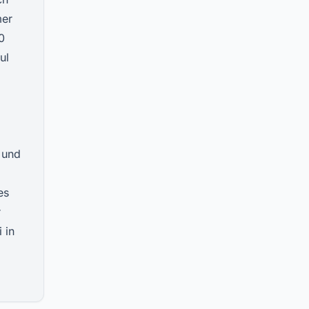
mer
0
ul
 und
es
r
 in