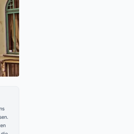
ns
sen.
ten
 die