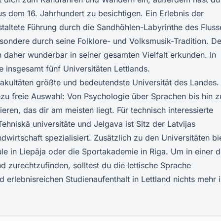
s dem 16. Jahrhundert zu besichtigen. Ein Erlebnis der
nstaltete Führung durch die Sandhöhlen-Labyrinthe des Fluss
esondere durch seine Folklore- und Volksmusik-Tradition. De
ch daher wunderbar in seiner gesamten Vielfalt erkunden. In
 insgesamt fünf Universitäten Lettlands.
3 Fakultäten größte und bedeutendste Universität des Landes.
hezu freie Auswahl: Von Psychologie über Sprachen bis hin z
ren, das dir am meisten liegt. Für technisch interessierte
ehniskā universitāte und Jelgava ist Sitz der Latvijas
dwirtschaft spezialisiert. Zusätzlich zu den Universitäten bi
e in Liepāja oder die Sportakademie in Riga. Um in einer d
d zurechtzufinden, solltest du die lettische Sprache
erlebnisreichen Studienaufenthalt in Lettland nichts mehr 