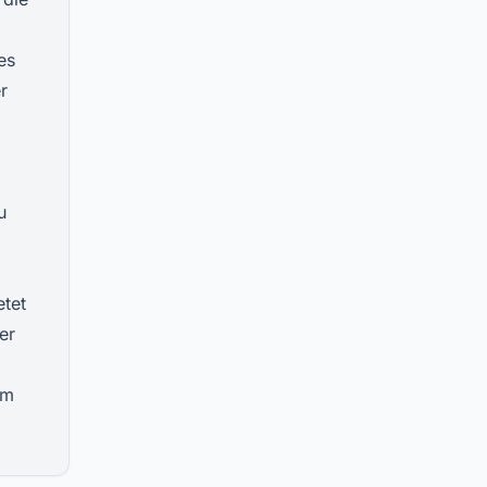
es
r
u
etet
er
im