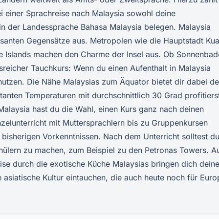
ei einer Sprachreise nach Malaysia sowohl deine
 in der Landessprache Bahasa Malaysia belegen. Malaysia
essanten Gegensätze aus. Metropolen wie die Hauptstadt Kua
le Islands machen den Charme der Insel aus. Ob Sonnenbad
sreicher Tauchkurs: Wenn du einen Aufenthalt in Malaysia
ll nutzen. Die Nähe Malaysias zum Äquator bietet dir dabei d
anten Temperaturen mit durchschnittlich 30 Grad profitiers
Malaysia hast du die Wahl, einen Kurs ganz nach deinen
elunterricht mit Muttersprachlern bis zu Gruppenkursen
n bisherigen Vorkenntnissen. Nach dem Unterricht solltest du
chülern zu machen, zum Beispiel zu den Petronas Towers. A
ise durch die exotische Küche Malaysias bringen dich dein
e asiatische Kultur eintauchen, die auch heute noch für Euro