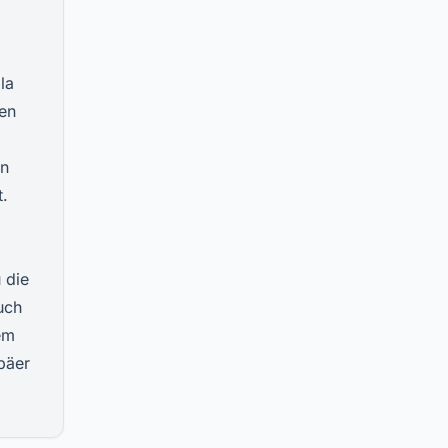
la
en
en
t.
 die
uch
em
päer