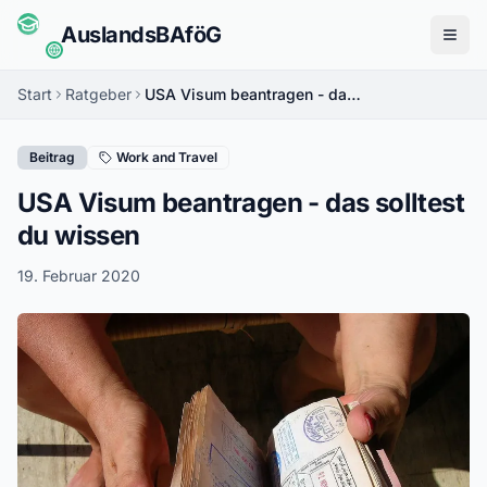
Auslands
BAföG
Menü
Start
Ratgeber
USA Visum beantragen - das solltest du wissen
Beitrag
Work and Travel
USA Visum beantragen - das solltest
du wissen
19. Februar 2020